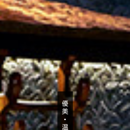
優
美
•
温