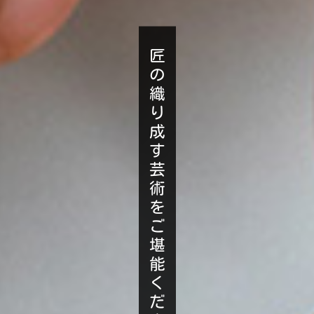
匠
の
織
り
成
す
芸
術
を
ご
堪
能
く
だ