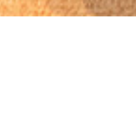
AWARD-WINNING
FLAVOURS:
EXPERIENCE THE ART
OF JAPANESE
GASTRONOMY